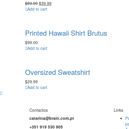
$
59.99
$
39.99
Add to cart
Printed Hawaii Shirt Brutus
$
99.00
Add to cart
Oversized Sweatshirt
$
29.99
Add to cart
Contactos
Links
catarina@brain.com.pt
Pa
pa
+351 919 530 905