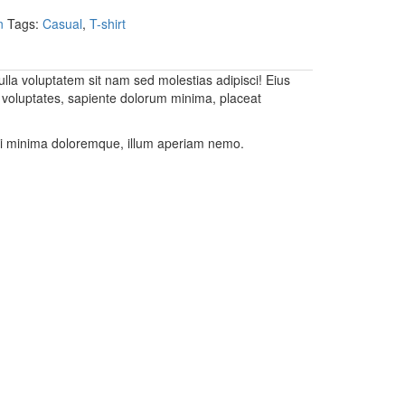
n
Tags:
Casual
,
T-shirt
ulla voluptatem sit nam sed molestias adipisci! Eius
voluptates, sapiente dolorum minima, placeat
di minima doloremque, illum aperiam nemo.