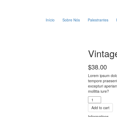
Início
Sobre Nós
Palestrantes
Vintage
$
38.00
Lorem ipsum dolor
tempore praesenti
excepturi aperia
mollitia iure?
Vintage
T-
Add to cart
Shirt
quantity
Informations