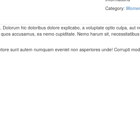
Category:
Wome
t. Dolorum hic doloribus dolore explicabo, a voluptate optio culpa, aut n
 quos accusamus, ea nemo cupiditate. Nemo harum sit, necessitatibus 
nventore sunt autem numquam eveniet non asperiores unde! Corrupti mo