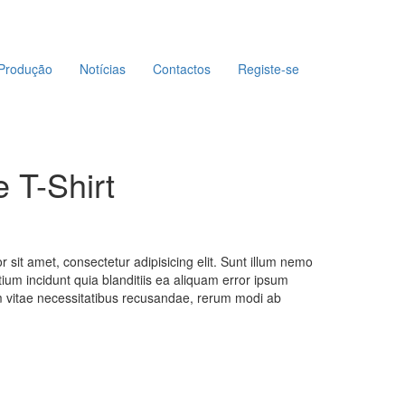
Produção
Notícias
Contactos
Registe-se
 T-Shirt
 sit amet, consectetur adipisicing elit. Sunt illum nemo
um incidunt quia blanditiis ea aliquam error ipsum
m vitae necessitatibus recusandae, rerum modi ab