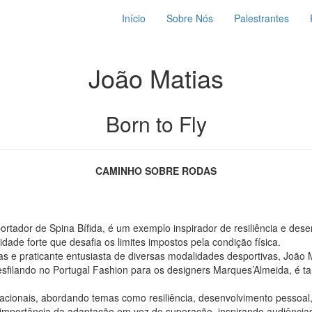
Início
Sobre Nós
Palestrantes
João Matias
Born to Fly
CAMINHO SOBRE RODAS
 portador de Spina Bífida, é um exemplo inspirador de resiliência e de
ade forte que desafia os limites impostos pela condição física.
 e praticante entusiasta de diversas modalidades desportivas, João M
desfilando no Portugal Fashion para os designers Marques’Almeida, é
otivacionais, abordando temas como resiliência, desenvolvimento pess
a importância da adaptação em vez de superação, inspirando audiência