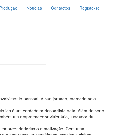
Produção
Notícias
Contactos
Registe-se
senvolvimento pessoal. A sua jornada, marcada pela
atias é um verdadeiro desportista nato. Além de ser o
 também um empreendedor visionário, fundador da
oal, empreendedorismo e motivação. Com uma
s em empresas, universidades, escolas e clubes