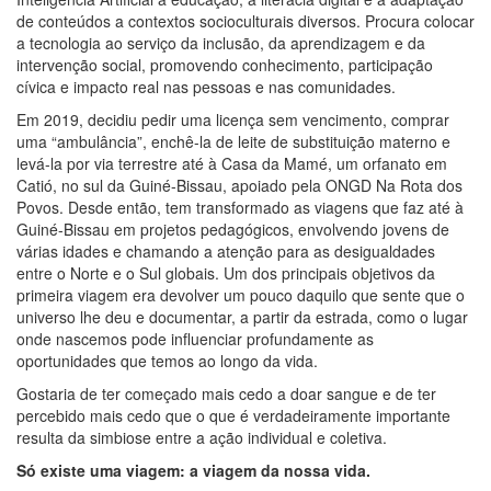
de conteúdos a contextos socioculturais diversos. Procura colocar
a tecnologia ao serviço da inclusão, da aprendizagem e da
intervenção social, promovendo conhecimento, participação
cívica e impacto real nas pessoas e nas comunidades.
Em 2019, decidiu pedir uma licença sem vencimento, comprar
uma “ambulância”, enchê-la de leite de substituição materno e
levá-la por via terrestre até à Casa da Mamé, um orfanato em
Catió, no sul da Guiné-Bissau, apoiado pela ONGD Na Rota dos
Povos. Desde então, tem transformado as viagens que faz até à
Guiné-Bissau em projetos pedagógicos, envolvendo jovens de
várias idades e chamando a atenção para as desigualdades
entre o Norte e o Sul globais. Um dos principais objetivos da
primeira viagem era devolver um pouco daquilo que sente que o
universo lhe deu e documentar, a partir da estrada, como o lugar
onde nascemos pode influenciar profundamente as
oportunidades que temos ao longo da vida.
Gostaria de ter começado mais cedo a doar sangue e de ter
percebido mais cedo que o que é verdadeiramente importante
resulta da simbiose entre a ação individual e coletiva.
Só existe uma viagem: a viagem da nossa vida.