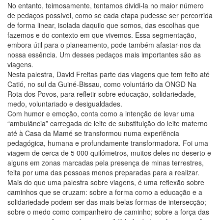
No entanto, teimosamente, tentamos dividi-la no maior número
de pedaços possível, como se cada etapa pudesse ser percorrida
de forma linear, isolada daquilo que somos, das escolhas que
fazemos e do contexto em que vivemos. Essa segmentação,
embora útil para o planeamento, pode também afastar-nos da
nossa essência. Um desses pedaços mais importantes são as
viagens.
Nesta palestra, David Freitas parte das viagens que tem feito até
Catió, no sul da Guiné-Bissau, como voluntário da ONGD Na
Rota dos Povos, para refletir sobre educação, solidariedade,
medo, voluntariado e desigualdades.
Com humor e emoção, conta como a intenção de levar uma
“ambulância” carregada de leite de substituição do leite materno
até à Casa da Mamé se transformou numa experiência
pedagógica, humana e profundamente transformadora. Foi uma
viagem de cerca de 5 000 quilómetros, muitos deles no deserto e
alguns em zonas marcadas pela presença de minas terrestres,
feita por uma das pessoas menos preparadas para a realizar.
Mais do que uma palestra sobre viagens, é uma reflexão sobre
caminhos que se cruzam: sobre a forma como a educação e a
solidariedade podem ser das mais belas formas de intersecção;
sobre o medo como companheiro de caminho; sobre a força das